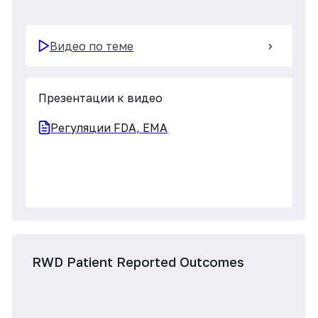
Видео по теме
Презентации к видео
ч.1. RWE questionnaire
ч.2. Разработка GERD-HRQL(Rus)
RWD-связь данных и конечных точек
Применение технологии ИИ в
здравоохранении
Видео по теме