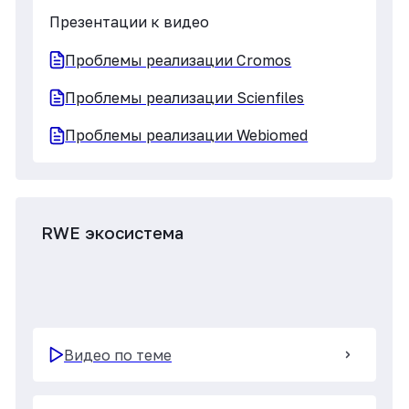
Презентации к видео
Диалоги о RWD. Завершение цикла.
Диалоги о RWD/RWE В.Шипков,
Т.Гольдина, Ю.Хомицкая