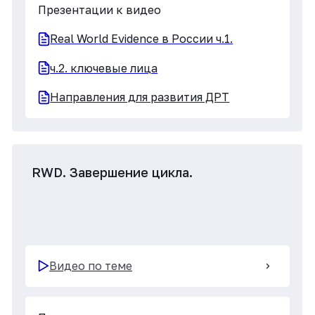
Видео по теме
Презентации к видео
Диалоги о RWD открытие
Понятия RWD&RWE
Обоснование необходимости RWE
Диалоги о RWD/RWE Е.Маслак,
А.Трапезникова
Видео по теме