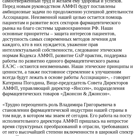
самоотверженный труд и желаем ему здоровья и успехов.
Перед новым руководством АМФП будут поставлены
амбициозные задачи по продолжению успешной деятельности
Ассоциации. Неизменной нашей целью остается помощь
пациентам и развитие всех секторов фармацевтического
рынка на благо системы здравоохранении РФ. Наши
основные приоритеты – защита интересов пациентов,
доступность самых современных методов лечения для
каждого, кто в них нуждается, уважение прав
интеллектуальной собственности, следование этическим
нормам Кодекса АМФП, развитие GxP практик, поддержка
работы по развитию единого фармацевтического рынка
ЕАЭС - остаются неизменными. Наши этические принципы и
ценности, а также постоянное стремление к улучшениям
всегда будут лежать в основе работы Ассоциации», - говорит
Катерина Погодина, Вице-председатель Совета Директоров
АМФП, управляющий директор «Янссен», подразделения
фармацевтических товаров «Джонсон & Джонсон».
«Трудно переоценить роль Владимира Григорьевича в
становлении фармацевтической индустрии нашей страны в
том виде, в котором мы знаем её сегодня. Его работа на посту
исполнительного директора АМФП пришлась на непростое
время структурных преобразований в отрасли, требовавших
от него высочайшей степени включенности в широкий спектр