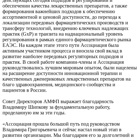
действующих сегодня подходов в регулировании и
обеспечении качества лекарственных препаратов, а также
формирования важнейших подходов к обеспечению
ассортиментной и ценовой доступности, до перехода к
локализации передовых фармацевтических производств и
трансферу технологий, внедрению ключевых надлежащих
практик (GxP) и транзита на наднациональный уровень
регулирования в рамках единого фармацевтического рынка
ЕАЭС. На каждом этапе этого пути Ассоциация была
активным участником процесса и вносила свой вклад в
развитие наиболее передовых регуляторных подходов и
практик. В своей работе компании-члены и Ассоциация
руководствовались лучшим мировым опытом, были нацелены
на расширение доступности инновационной терапии и
качественных дженериковых лекарственных препаратов на
благо здравоохранения, медицинского сообщества и
пациентов в России.
Совет Директоров АМФП выражает благодарность
Владимиру Шипкову за фундаментальную работу,
проделанную им за эти годы.
«Ассоциация прошла большой путь под руководством
Владимира Григорьевича и сейчас настал новый этап в
развитии организации. Мы благодарим его за долголетний и