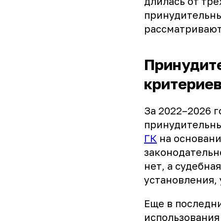
длилась от тре
принудительны
рассматривают 
Принудите
критерие
За 2022–2026 г
принудительны
ГК
на основани
законодательн
нет, а судебна
установления,
Еще в последн
использования