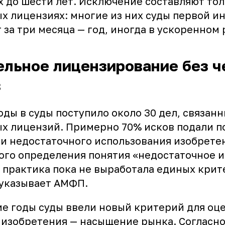
х до шести лет. Исключение составляют тол
х лицензиях: многие из них суды первой и
за три месяца — год, иногда в ускоренном
льное лицензирование без ч
в
оды в суды поступило около 30 дел, связан
х лицензий. Примерно 70% исков подали п
и недостаточного использования изобретен
ого определения понятия «недостаточное 
я практика пока не выработала единых крит
 указывает АМФП.
ие годы суды ввели новый критерий для оц
 изобретения — насыщение рынка. Согласно