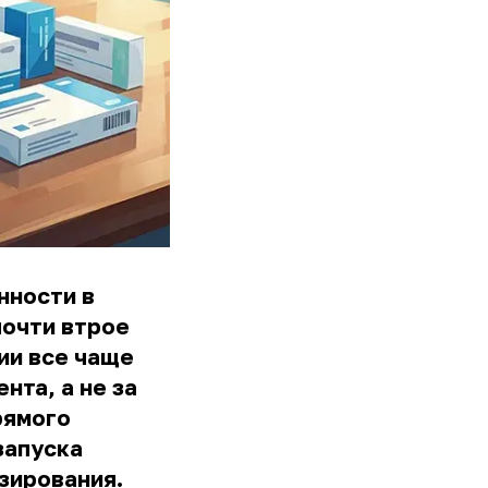
нности в
почти втрое
ии все чаще
нта, а не за
рямого
запуска
зирования.