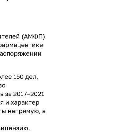
ителей (АМФП)
 фармацевтике
 распоряжении
лее 150 дел,
во
в за 2017–2021
я и характер
ты напрямую, а
лицензию.