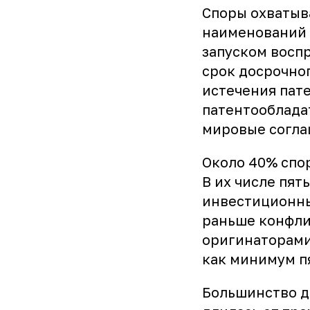
Споры охватыв
наименований 
запуском восп
срок досрочно
истечения пате
патентооблада
мировые согла
Около 40% спо
В их числе пя
инвестиционны
раньше конфл
оригинаторами
как минимум п
Большинство д