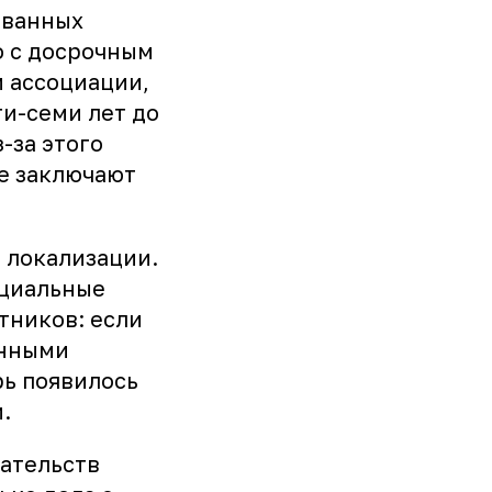
ованных
о с досрочным
 ассоциации,
и-семи лет до
-за этого
е заключают
 локализации.
ециальные
тников: если
анными
рь появилось
.
рательств