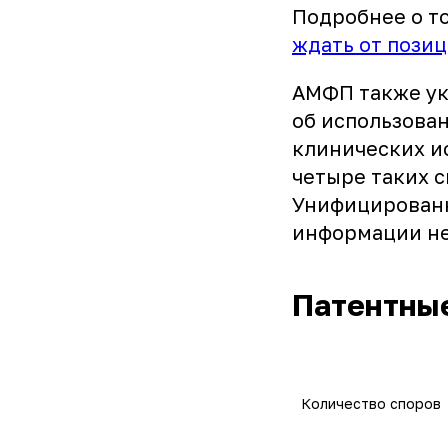
Подробнее о то
ждать от пози
АМФП также ук
об использова
клинических ис
четыре таких 
Унифицированн
информации не
Патентные