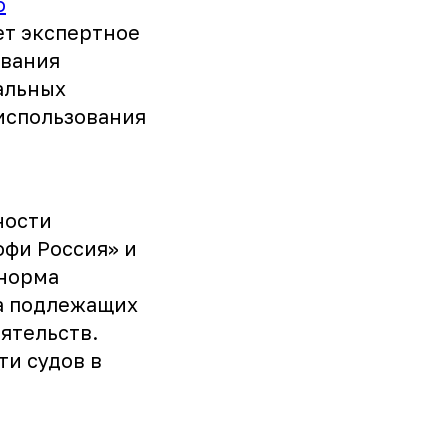
о
ет экспертное
ования
альных
 использования
е
ности
офи Россия» и
 норма
а подлежащих
ятельств.
ти судов в