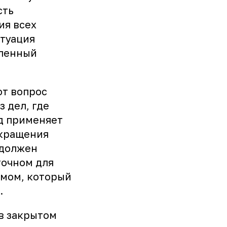
сть
ия всех
итуация
еленный
ют вопрос
 дел, где
д применяет
екращения
 должен
точном для
емом, который
.
в закрытом