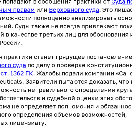
е попадают в обобщения практики от
Суда п
ным правам
или
Верховного суда
. Это лиша
зможности полноценно анализировать осн
ний. Суды также не всегда привлекают лок
й в качестве третьих лиц для обоснования
России.
 практики станет грядущее постановлени
ого суда
по делу о проверке конституцион
1 ст. 1362 ГК
. Жалобы подали компании «Сан
euticals. Заявители пытаются доказать, что
можность неправильного определения круг
стоятельств и судебной оценки этих обсто
рма не определяет полномочия и обязаннос
ного определения объемов возможностей,
ых лицензиату.