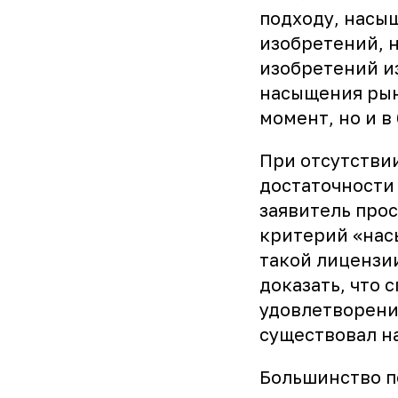
подходу, насыщ
изобретений, 
изобретений и
насыщения рын
момент, но и в
При отсутстви
достаточности 
заявитель про
критерий «нас
такой лицензи
доказать, что 
удовлетворени
существовал н
Большинство п