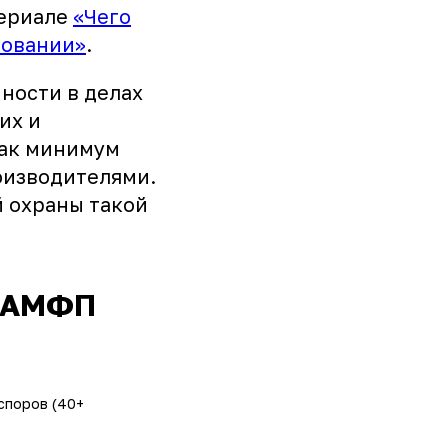
териале
«Чего
ровании»
.
ности в делах
их и
как минимум
оизводителями.
 охраны такой
а АМФП
споров (40+ 