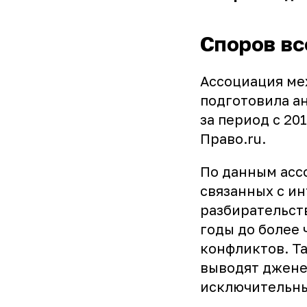
Споров вс
Ассоциация ме
подготовила а
за период с 20
Право.ru.
По данным ассо
связанных с и
разбирательств
годы до более 
конфликтов. Та
выводят джене
исключительны