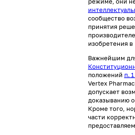
режиме, они н
интеллектуаль
сообщество во
принятия реше
производителе
изобретения в 
Важнейшим для
Конституционн
положений
п. 
Vertex Pharmac
допускает воз
доказыванию об
Кроме того, но
части коррект
предоставляем