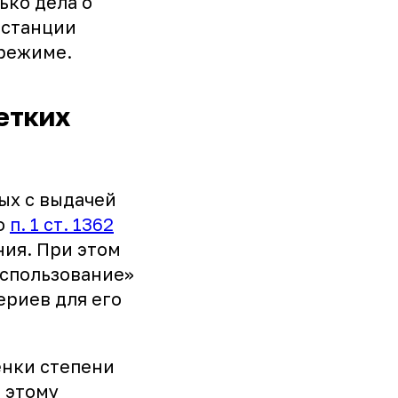
ько дела о
нстанции
 режиме.
етких
ных с выдачей
о
п. 1 ст. 1362
ия. При этом
использование»
ериев для его
енки степени
 этому