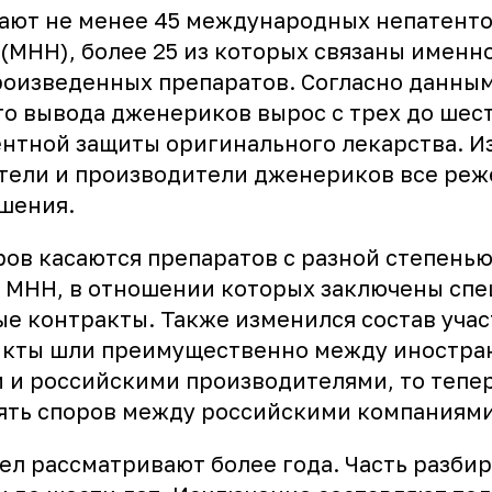
ают не менее 45 международных непатент
(МНН), более 25 из которых связаны именн
роизведенных препаратов. Согласно данным
го вывода дженериков вырос с трех до шест
нтной защиты оригинального лекарства. Из
тели и производители дженериков все реж
шения.
ров касаются препаратов с разной степенью
ть МНН, в отношении которых заключены сп
е контракты. Также изменился состав учас
икты шли преимущественно между иностр
 и российскими производителями, то тепе
ять споров между российскими компаниями
ел рассматривают более года. Часть разби