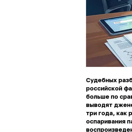
Судебных разб
российской фа
больше по сра
выводят джене
три года, как
оспаривания п
воспроизведен