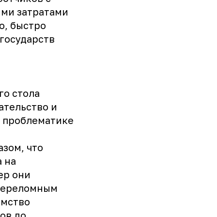
ми затратами
о, быстро
 государств
го стола
ательство и
а проблематике
зом, что
 на
ер они
 Переломным
омство
ов до