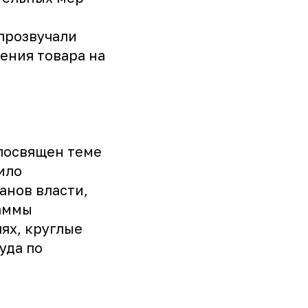
прозвучали
ения товара на
посвящен теме
ило
анов власти,
раммы
лях, круглые
уда по