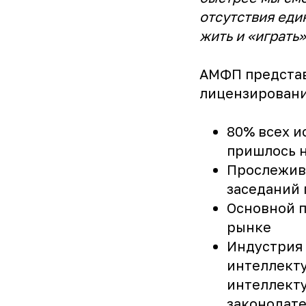
отсутствия еди
жить и «играть
АМФП предста
лицензировани
80% всех и
пришлось н
Прослежив
заседаний
Основной п
рынке
Индустрия
интеллекту
интеллект
законодат