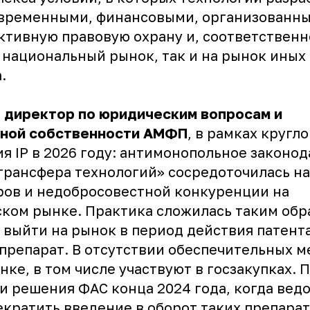
временными, финансовыми, организованны
ктивную правовую охрану и, соответственн
 национальный рынок, так и на рынок иных
.
 директор по юридическим вопросам и
ьной собственности АМФП
, в рамках кругло
 IP в 2026 году: антимонопольное законод
трансфера технологий» сосредоточилась н
ров и недобросовестной конкуренции на
ком рынке. Практика сложилась таким обра
 выйти на рынок в период действия патента
препарат. В отсутствии обеспечительных м
нке, в том числе участвуют в госзакупках.
и решения ФАС конца 2024 года, когда вед
екратить введение в оборот таких препарат