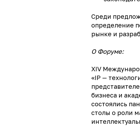
Среди предлож
определение п
рынке и разра
О Форуме:
XIV Междунаро
«IP — техноло
представителе
бизнеса и ака
состоялись пан
столы о роли м
интеллектуаль