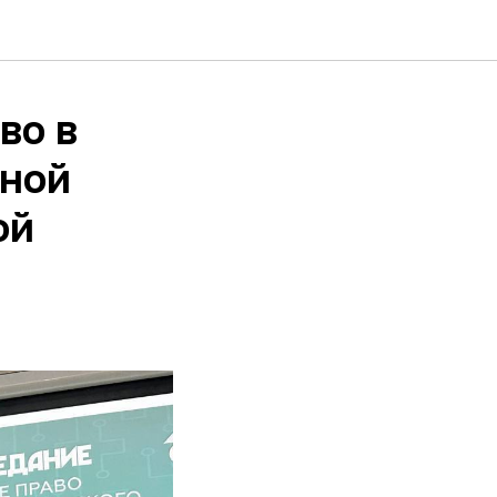
во в
нной
ой