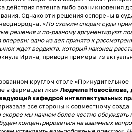
ка действия патента либо возникновения д
вания. Однако эти решения оспорены в суда
неоднородна. «
По схожим спорам суды при
ые решения и по-разному аргументируют поз
а впереди: одно из дел принято к рассмотре
ынок ждет вердикта, который наконец расста
еркнула Ирина, приводя примеры из актуаль
рованном круглом столе «Принудительное
е в фармацевтике»
Людмила Новосёлова, д
ведующий кафедрой интеллектуальных пр
призвала все стороны к совместному созд
 скорее мы начнем более честно обсуждать 
 будем концентрироваться на взаимных вопро
жем установить единообразные практики. Н