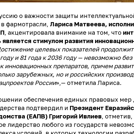
уссию о важности защиты интеллектуально
 в фармотрасли,
Лариса Матвеева, исполн
ФП
, акцентировала внимание на том, что
инт
 является стимулом развития инновацион
остижение целевых показателей продолжит
0 году и 81 года к 2036 году — невозможно б
к инновационных препаратов, причем разви
олько зарубежных, но и российских производ
ацпроектов России
»,— отметила Лариса.
ошении обеспечения единых правовых мер 
дерства подтвердил и
Президент Евразий
домства (ЕАПВ) Григорий Ивлиев
, отметив,
ое лидерство любого из государств невозм
екса условий, в которых технологии разра