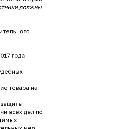
астники должны
ительного
017 года
удебных
ие товара на
 защиты
чи всех дел по
одимых
тельных мер