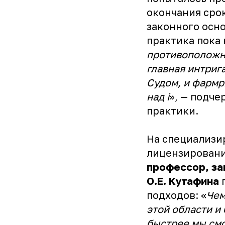
окончания сро
законного осно
практика пока 
противоположн
главная интриг
Судом, и фармр
над i
», — подч
практики.
На специализи
лицензировани
профессор, за
О.Е. Кутафина
подходов: «
Чем
этой области и
быстрее мы смо