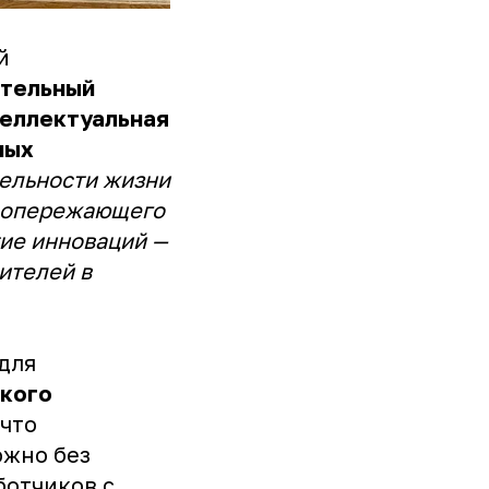
й
ительный
еллектуальная
ных
ельности жизни
ез опережающего
тие инноваций —
ителей в
для
ского
 что
ожно без
ботчиков с