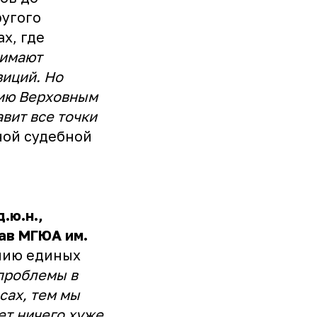
ругого
х, где
нимают
иций. Но
нию Верховным
вит все точки
ной судебной
.ю.н.,
ав МГЮА им.
анию единых
проблемы в
сах, тем мы
ет ничего хуже