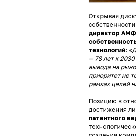
Открывая диск
собственности
директор АМ
собственность
технологий
: «
Д
— 78 лет к 203
вывода на рыно
приоритет не т
рамках целей н
Позицию в отн
достижения ли
патентного ве
технологическ
создания компл